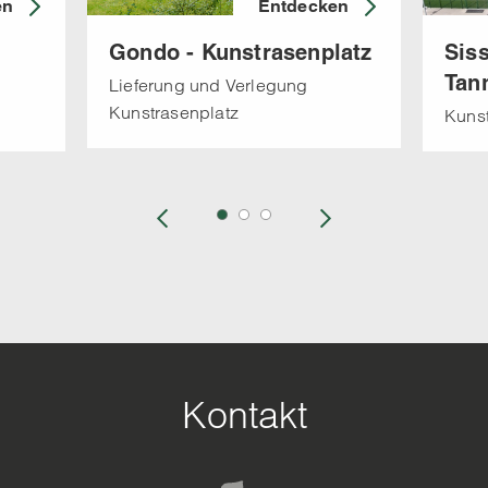
en
Entdecken
Gondo - Kunstrasenplatz
Sis
Tan
Lieferung und Verlegung
Kunstrasenplatz
Kunst
Kontakt