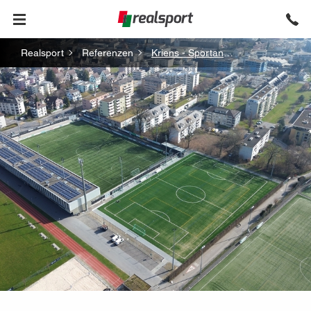
Pfadnavigation
Direkt
Realsport
Referenzen
Kriens - Sportanlage Kleinfeld
zum
Inhalt