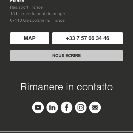
France
Realsport France
15 bis rue du pont du peage
67118 Geispolsheim, France
MAP
+33 7 57 06 34 46
NOUS ECRIRE
Rimanere in contatto