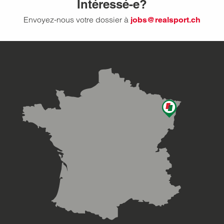
Intéressé-e?
Envoyez-nous votre dossier à
jobs@realsport.ch