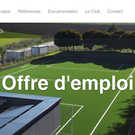
ropos
Références
Documentation
Le Club
Contact
0%
Offre d'emploi