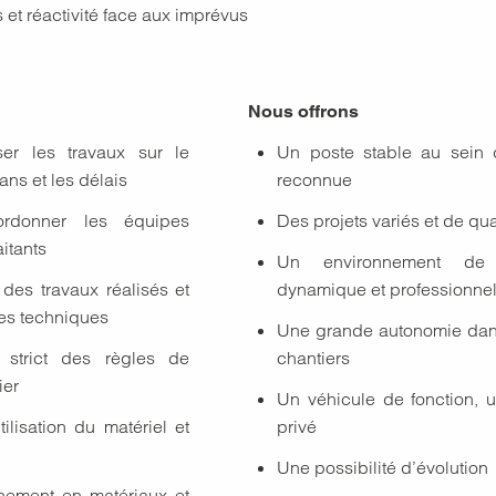
 et réactivité face aux imprévus
Nous offrons
iser les travaux sur le
Un poste stable au sein d
ans et les délais
reconnue
ordonner les équipes
Des projets variés et de qua
aitants
Un environnement de t
 des travaux réalisés et
dynamique et professionne
es techniques
Une grande autonomie dans
t strict des règles de
chantiers
ier
Un véhicule de fonction, u
ilisation du matériel et
privé
Une possibilité d’évolution
nnement en matériaux et