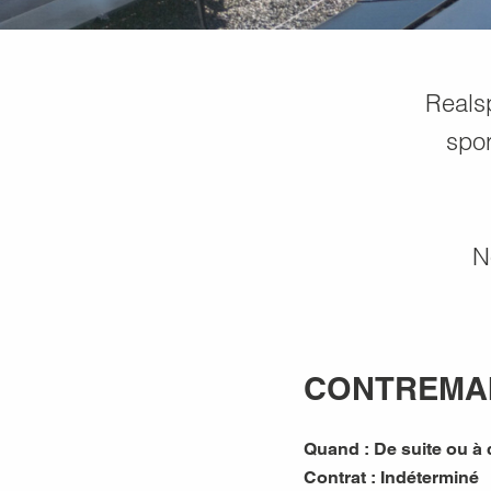
Realsp
spor
N
CONTREMAIT
Quand :
De suite ou à
Contrat :
Indéterminé