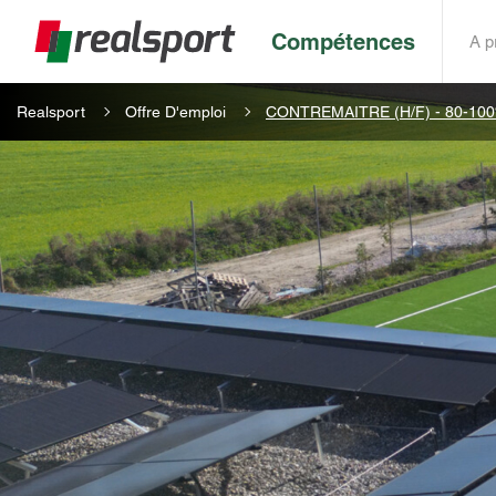
Main
navigation
Compétences
A p
Fil
Aller
Realsport
Offre D'emploi
CONTREMAITRE (H/F) - 80-10
d'Ariane
au
contenu
principal