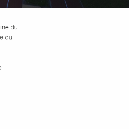
aine du
le du
 :