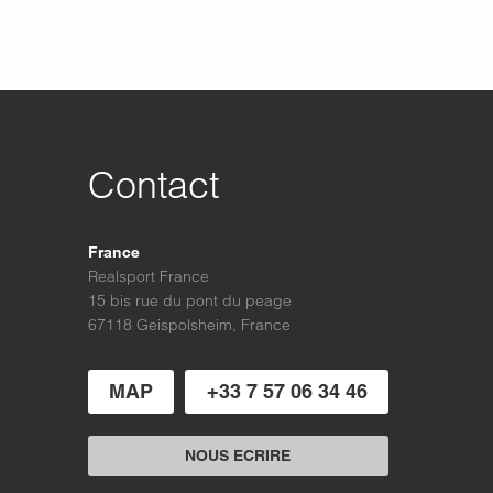
Contact
France
Realsport France
15 bis rue du pont du peage
67118 Geispolsheim, France
MAP
+33 7 57 06 34 46
NOUS ECRIRE