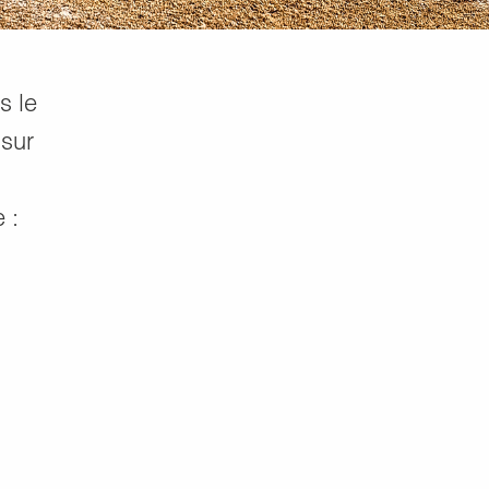
s le
 sur
 :