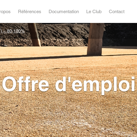
ropos
Références
Documentation
Le Club
Contact
) – 80-100%
Offre d'emploi