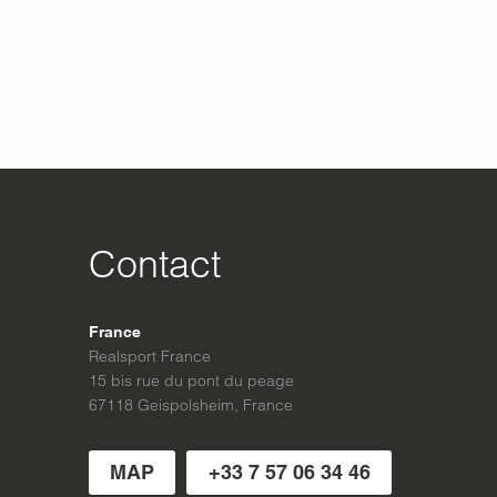
Contact
France
Realsport France
15 bis rue du pont du peage
67118 Geispolsheim, France
MAP
+33 7 57 06 34 46