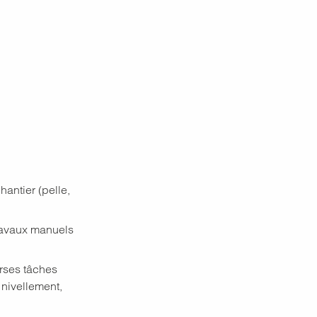
antier (pelle,
travaux manuels
erses tâches
 nivellement,