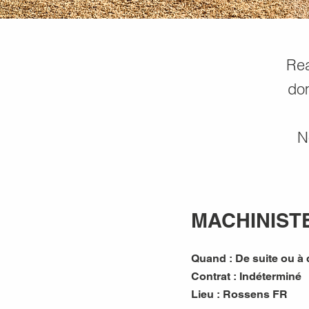
Rea
dom
N
MACHINISTE
Quand :
De suite ou à
Contrat :
Indéterminé
Lieu :
Rossens FR