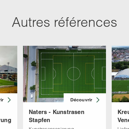
Autres références
ir
Découvrir
Naters - Kunstrasen
Kreu
rung
Stapfen
Ven
Kunstrasensanierung
Liefe