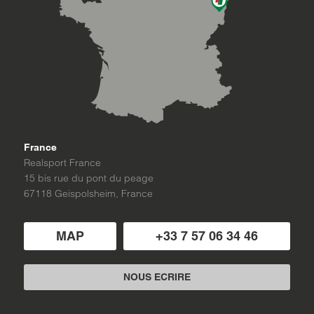
France
Realsport France
15 bis rue du pont du peage
67118 Geispolsheim, France
MAP
+33 7 57 06 34 46
NOUS ECRIRE