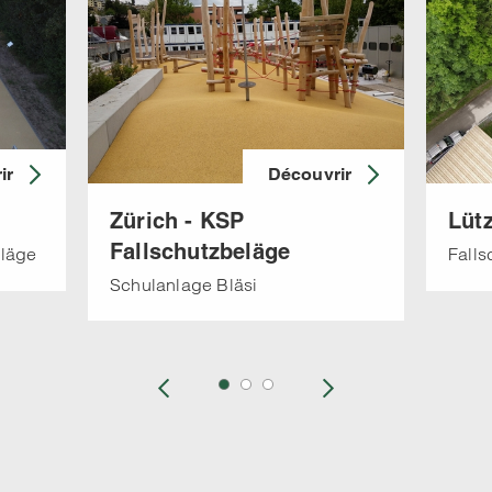
ir
Découvrir
Zürich - KSP
Lüt
Fallschutzbeläge
eläge
Falls
Schulanlage Bläsi