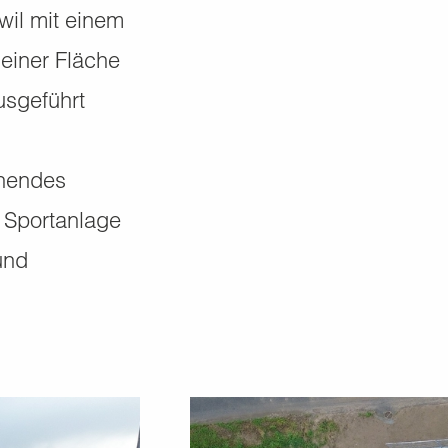
wil mit einem
 einer Fläche
usgeführt
chendes
e Sportanlage
und