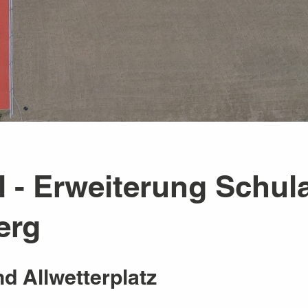
l - Erweiterung Schul
erg
d Allwetterplatz