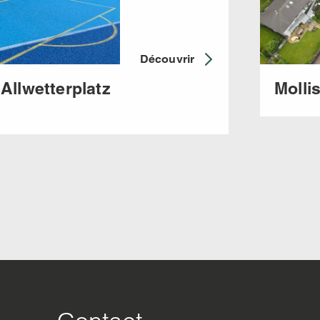
Découvrir
 Allwetterplatz
Molli