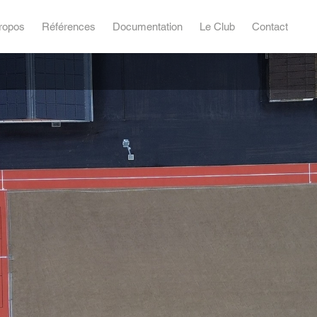
ropos
Références
Documentation
Le Club
Contact
n