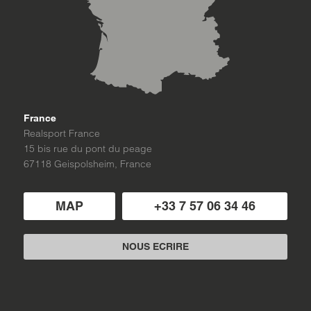
France
Realsport France
15 bis rue du pont du peage
67118 Geispolsheim, France
MAP
+33 7 57 06 34 46
NOUS ECRIRE