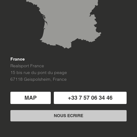
France
Realsport France
15 bis rue du pont du peage
67118 Geispolsheim, France
MAP
+33 7 57 06 34 46
NOUS ECRIRE