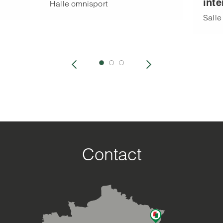
int
Halle omnisport
Salle
Contact