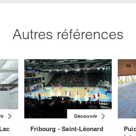
Autres références
ir
Découvrir
-Lac
Fribourg - Saint-Léonard
Pui