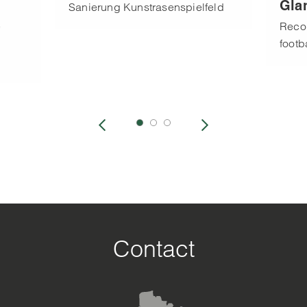
Gla
Sanierung Kunstrasenspielfeld
e
Recon
footb
Contact