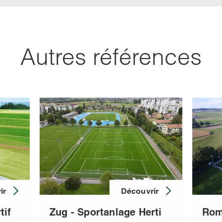
Autres références
ir
Découvrir
tif
Zug - Sportanlage Herti
Rom