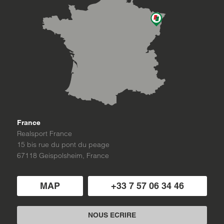
France
Realsport France
15 bis rue du pont du peage
67118 Geispolsheim, France
MAP
+33 7 57 06 34 46
NOUS ECRIRE