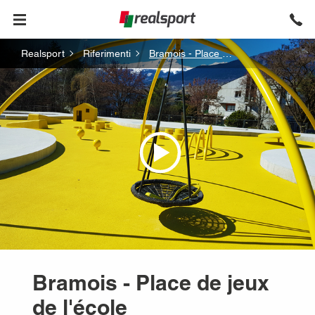
Fil
Aller
Realsport
Riferimenti
Bramois - Place de Jeux de L'école
au
d'Ariane
contenu
principal
Bramois - Place de jeux
de l'école